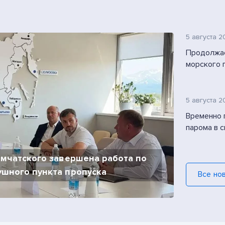
5 августа 2
Продолжае
морского 
5 августа 2
Временно 
парома в 
амчатского завершена работа по
шного пункта пропуска
Все но