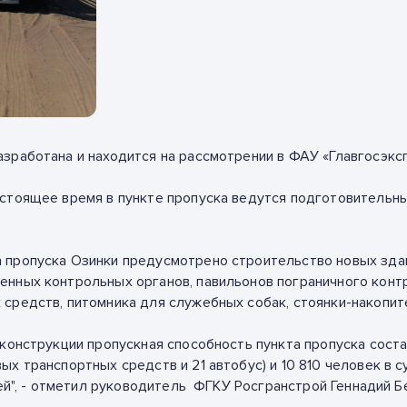
зработана и находится на рассмотрении в ФАУ «Главгосэксп
стоящее время в пункте пропуска ведутся подготовительны
 пропуска Озинки предусмотрено строительство новых зда
нных контрольных органов, павильонов пограничного контр
средств, питомника для служебных собак, стоянки-накопител
конструкции пропускная способность пункта пропуска состав
х транспортных средств и 21 автобус) и 10 810 человек в су
дей", - отметил руководитель ФГКУ Росгранстрой Геннадий Б