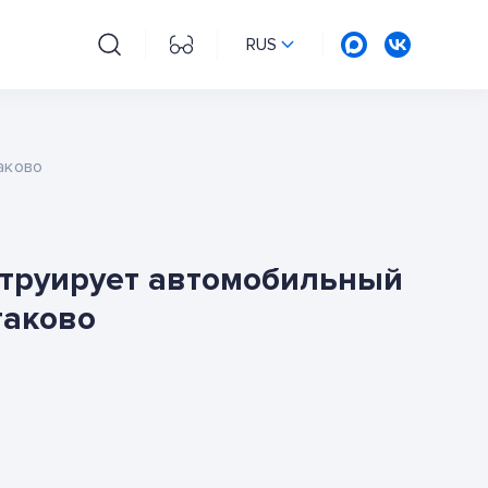
RUS
аково
струирует автомобильный
таково