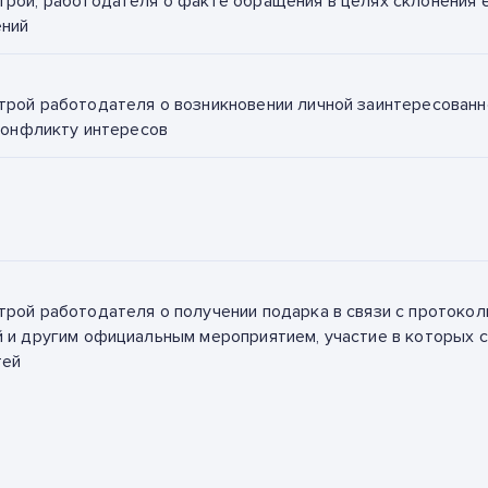
рой, работодателя о факте обращения в целях склонения е
ений
рой работодателя о возникновении личной заинтересованн
конфликту интересов
рой работодателя о получении подарка в связи с протоко
 и другим официальным мероприятием, участие в которых с
тей