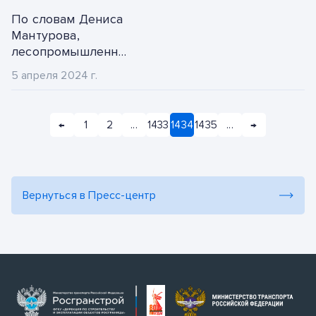
2013
подачи заявлений с
ноябрь
По словам Дениса
2020 года
Мантурова,
2012
декабрь
лесопромышленное
производство
2011
5 апреля 2024 г.
достигло свыше 3,1
трлн рублей в
2010
2023 году
←
1
2
...
1433
1434
1435
...
→
2009
Вернуться в Пресс-центр