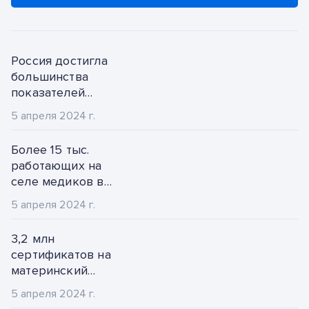
2022
февраль
2021
Россия достигла
март
большинства
2020
показателей
апрель
доктрины
5 апреля 2024 г.
2019
продовольственной
май
безопасности
Более 15 тыс.
2018
июнь
работающих на
селе медиков в
2017
июль
ближайшие дни
5 апреля 2024 г.
получат новые
2016
август
социальные
3,2 млн
выплаты в России
2015
сертификатов на
сентябрь
материнский
2014
капитал получили
октябрь
5 апреля 2024 г.
семьи в РФ без