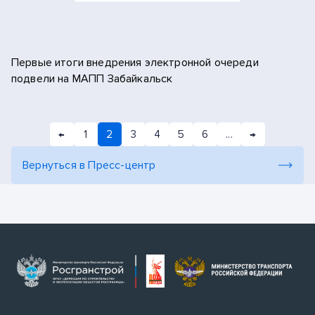
Первые итоги внедрения электронной очереди
подвели на МАПП Забайкальск
←
1
2
3
4
5
6
...
→
Вернуться в Пресс-центр